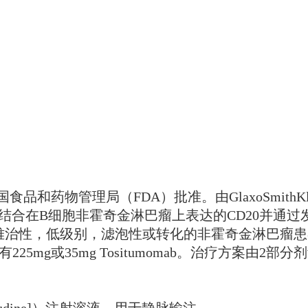
食品和药物管理局（FDA）批准。由GlaxoSmithKl
，其结合在B细胞非霍奇金淋巴瘤上表达的CD20并
或难治性，低级别，滤泡性或转化的非霍奇金淋巴瘤
25mg或35mg Tositumomab。治疗方案由
stavudine]）注射溶液，用于静脉输注