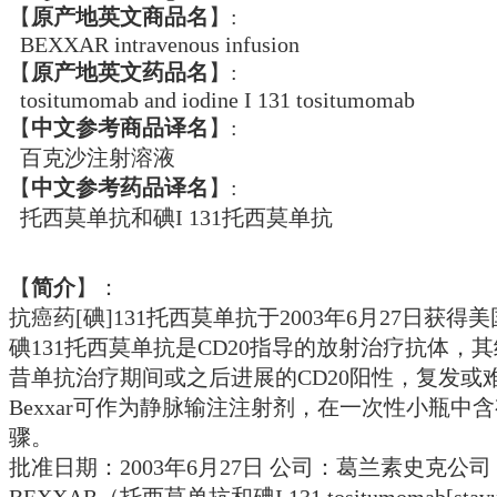
【
原产地英文商品名
】:
BEXXAR intravenous infusion
【
原产地英文药品名
】:
tositumomab and iodine I 131 tositumomab
【
中文参考商品译名
】:
百克沙注射溶液
【
中文参考药品译名
】:
托西莫单抗和碘I 131托西莫单抗
【
简介
】：
抗癌药[碘]131托西莫单抗于2003年6月27日获得美国
碘131托西莫单抗是CD20指导的放射治疗抗体
昔单抗治疗期间或之后进展的CD20阳性，复发
Bexxar可作为静脉输注注射剂，在一次性小瓶中含有2
骤。
批准日期：2003年6月27日 公司：葛兰素史克公司
BEXXAR（托西莫单抗和碘I 131 tositumomab[