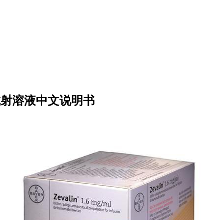
托西莫单抗射溶液中文说明书
：