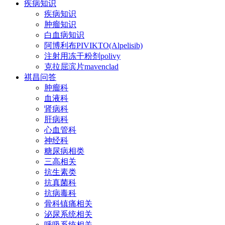
疾病知识
疾病知识
肿瘤知识
白血病知识
阿博利布PIVIKTO(Alpelisib)
注射用冻干粉剂polivy
克拉屈滨片mavenclad
祺昌问答
肿瘤科
血液科
肾病科
肝病科
心血管科
神经科
糖尿病相类
三高相关
抗生素类
抗真菌科
抗病毒科
骨科镇痛相关
泌尿系统相关
呼吸系统相关