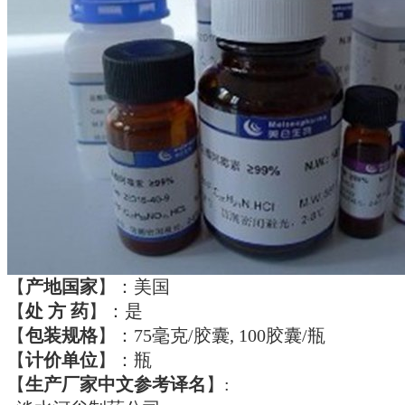
【
产地国家
】：美国
【
处 方 药
】：是
【
包装规格
】：75毫克/胶囊, 100胶囊/瓶
【
计价单位
】：瓶
【
生产厂家中文参考译名
】: