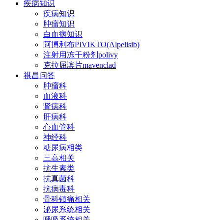
疾病知识
疾病知识
肿瘤知识
白血病知识
阿博利布PIVIKTO(Alpelisib)
注射用冻干粉剂polivy
克拉屈滨片mavenclad
祺昌问答
肿瘤科
血液科
肾病科
肝病科
心血管科
神经科
糖尿病相类
三高相关
抗生素类
抗真菌科
抗病毒科
骨科镇痛相关
泌尿系统相关
呼吸系统相关