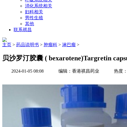
消化系统相关
妇科相关
男性生殖
其他
联系祺昌
主页
>
药品说明书
>
肿瘤科
>
淋巴瘤
>
贝沙罗汀胶囊 ( bexarotene)Targretin c
2024-01-05 08:08
编辑：香港祺昌药业
热度