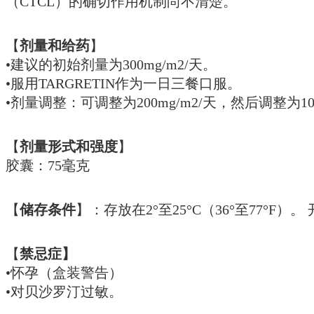
（CTCL）的确切作用机制尚不清楚。
【
剂量和给药
】
•建议的初始剂量为300mg/m2/天。
•服用TARGRETIN作为一日三餐口服。
•剂量调整：可调整为200mg/m2/天，然后调整为100
【
剂量形式和强度
】
胶囊：75毫克
【
储存条件
】：存放在2°至25°C（36°至77°
【
禁忌症】
•怀孕（盒装警告）
•对贝沙罗汀过敏。