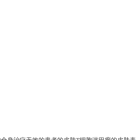
种先前的全身治疗无效的患者的皮肤T细胞淋巴瘤的皮肤表