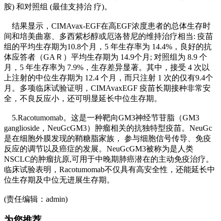
胺) 和对照组 (最佳支持治 疗)。
结果显示，CIMAvax-EGF在高EGF浓度患者的总体生存时
间和培美曲塞、多西紫杉醇或厄洛替尼的维持治疗相当: 疫苗
组的平均生存期为10.8个月，5 年生存率为 14.4%，良好的抗
体应答者（GAＲ）平均生存期为 14.9个月; 对照组为 8.9 个
月，5 年生存率为 7.9%，生存差异显著。其中，接受 4 次以
上注射的中位生存期为 12.4 个月，而只注射 1 次的仅有9.4个
月。多项临床试验证明，CIMAvaxEGF 疫苗长期接种非常安
全，不良反应小，还可明显延长中位生存期。
5.Racotumomab。这是一种靶向GM3神经节苷脂（GM3
ganglioside，NeuGcGM3）肿瘤相关的抗独特型疫苗。NeuGc
是在细胞外膜发现的鞘糖脂家族， 参与细胞信号传导、免疫
反应的调节以及癌症的发展。NeuGcGM3被称为是人类
NSCLC的肿瘤抗原,可用于中晚期肺癌潜在的主动免疫治疗。
临床试验表明，Racotumomab不仅具有高安全性，还能延长中
位生存期及中位无进展生存期。
(责任编辑：admin)
为您推荐