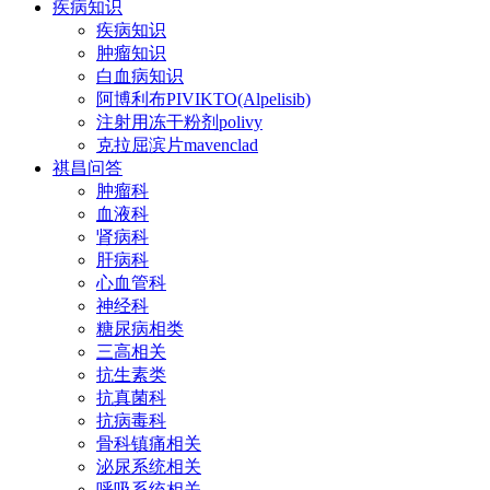
疾病知识
疾病知识
肿瘤知识
白血病知识
阿博利布PIVIKTO(Alpelisib)
注射用冻干粉剂polivy
克拉屈滨片mavenclad
祺昌问答
肿瘤科
血液科
肾病科
肝病科
心血管科
神经科
糖尿病相类
三高相关
抗生素类
抗真菌科
抗病毒科
骨科镇痛相关
泌尿系统相关
呼吸系统相关