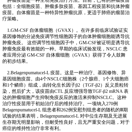
肿瘤疫苗是一种主动免疫治疗方法。目前，已有的肿瘤疫苗
包括：全细胞疫苗、肿瘤多肽疫苗、基因工程疫苗和抗体肿瘤
疫苗。自体瘤苗是一种特异性肿瘤抗原，更适于肺癌的瘤苗治
疗策略。
1.GM-CSF 自体瘤细胞（GVAX）。在许多前临床试验证实
基因修饰的分泌免疫调节性细胞因子的自体肿瘤细胞能诱导抗
肿瘤免疫。 这些调节性细胞因子中，GM-CSF被证明是诱导抗
肿瘤免疫最有效能的一种。早期的临床试验发现，NSCLC 患
者应用分泌 GM-CSF 自体瘤细胞（GVAX）获得了令人鼓舞
的初步结果。
2.Belagenpumatucel-L 疫苗。这是一种治疗、基因修饰、异
基因细胞疫苗。由4个NSCLC细胞株（2个腺癌、1个大细胞癌
和1个鳞癌）组成，由转化生长因子β2（TGF-β2）反义质粒转
染，然后扩大，该疫苗由CTL 反应增强导致TGF-β2 mRNA 表
达的肿瘤细胞产生抑制免疫反应的激活来抑制NSCLC。这种
治疗性疫苗用于初始治疗后的维持治疗。一项纳入270例
Belagenpumatucel-L 组患者和262例安慰剂组患者的随机的Ⅲ期
试验的结果表明，Belagenpumatucel-L 对中位生存期及无进展
生存期无明显影响，但耐受性良好，且无严重安全问题，对于
癌症的维持性治疗非常有利。