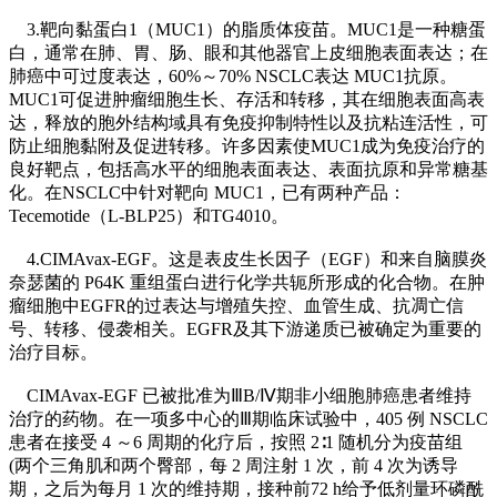
3.靶向黏蛋白1（MUC1）的脂质体疫苗。MUC1是一种糖蛋
白，通常在肺、胃、肠、眼和其他器官上皮细胞表面表达；在
肺癌中可过度表达，60%～70% NSCLC表达 MUC1抗原。
MUC1可促进肿瘤细胞生长、存活和转移，其在细胞表面高表
达，释放的胞外结构域具有免疫抑制特性以及抗粘连活性，可
防止细胞黏附及促进转移。许多因素使MUC1成为免疫治疗的
良好靶点，包括高水平的细胞表面表达、表面抗原和异常糖基
化。在NSCLC中针对靶向 MUC1，已有两种产品：
Tecemotide（L-BLP25）和TG4010。
4.CIMAvax-EGF。这是表皮生长因子（EGF）和来自脑膜炎
奈瑟菌的 P64K 重组蛋白进行化学共轭所形成的化合物。在肿
瘤细胞中EGFR的过表达与增殖失控、血管生成、抗凋亡信
号、转移、侵袭相关。EGFR及其下游递质已被确定为重要的
治疗目标。
CIMAvax-EGF 已被批准为ⅢB/Ⅳ期非小细胞肺癌患者维持
治疗的药物。在一项多中心的Ⅲ期临床试验中，405 例 NSCLC
患者在接受 4 ～6 周期的化疗后，按照 2∶1 随机分为疫苗组
(两个三角肌和两个臀部，每 2 周注射 1 次，前 4 次为诱导
期，之后为每月 1 次的维持期，接种前72 h给予低剂量环磷酰