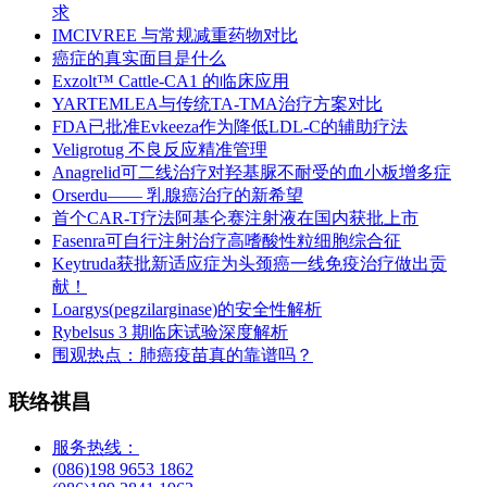
求
IMCIVREE 与常规减重药物对比
癌症的真实面目是什么
Exzolt™ Cattle-CA1 的临床应用
YARTEMLEA与传统TA-TMA治疗方案对比
FDA已批准Evkeeza作为降低LDL-C的辅助疗法
Veligrotug 不良反应精准管理
Anagrelid可二线治疗对羟基脲不耐受的血小板增多症
Orserdu—— 乳腺癌治疗的新希望
首个CAR-T疗法阿基仑赛注射液在国内获批上市
Fasenra可自行注射治疗高嗜酸性粒细胞综合征
Keytruda获批新适应症为头颈癌一线免疫治疗做出贡
献！
Loargys(pegzilarginase)的安全性解析
Rybelsus 3 期临床试验深度解析
围观热点：肺癌疫苗真的靠谱吗？
联络祺昌
服务热线：
(086)198 9653 1862