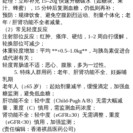
处理：立即补充 15–20g 快速升糖碳水（如糖块、果
汁、蜂蜜），15 分钟后复测血糖，仍低则再补；
预防：规律饮食、避免空腹剧烈运动、剂量个体化；老
年 / 肝肾功能不全者减量。
（2）常见轻度反应
注射部位反应：红肿、瘙痒、硬结，1–2 周自行缓解，
轮换部位可减少；
体重轻度增加：平均 **+0.5–1.0kg**，与胰岛素促进合
成代谢有关；
轻度胃肠道不适：恶心、腹胀，多为一过性。
5. 特殊人群用药：老年、肝肾功能不全、妊娠哺
乳期
老年人（≥65 岁）：起始剂量减半，缓慢滴定，加强血
糖监测，避免低血糖；
肝功能不全：轻中度（Child-Pugh A/B）无需大幅减
量，重度（C）慎用，需监测血药浓度；
肾功能不全：轻中度（eGFR≥30）无需调整，重度
（eGFR<30）慎用，加强监测；
(责任编辑：香港祺昌医药公司)