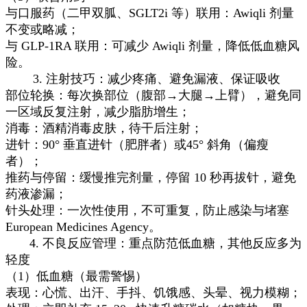
与口服药（二甲双胍、SGLT2i 等）联用：Awiqli 剂量
不变或略减；
与 GLP-1RA 联用：可减少 Awiqli 剂量，降低低血糖风
险。
3. 注射技巧：减少疼痛、避免漏液、保证吸收
部位轮换：每次换部位（腹部→大腿→上臂），避免同
一区域反复注射，减少脂肪增生；
消毒：酒精消毒皮肤，待干后注射；
进针：90° 垂直进针（肥胖者）或45° 斜角（偏瘦
者）；
推药与停留：缓慢推完剂量，停留 10 秒再拔针，避免
药液渗漏；
针头处理：一次性使用，不可重复，防止感染与堵塞
European Medicines Agency。
4. 不良反应管理：重点防范低血糖，其他反应多为
轻度
（1）低血糖（最需警惕）
表现：心慌、出汗、手抖、饥饿感、头晕、视力模糊；