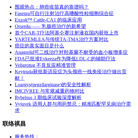
围观热点：肺癌疫苗真的靠谱吗？
Fasenra可自行注射治疗高嗜酸性粒细胞综合征
Exzolt™ Cattle-CA1 的临床应用
Orserdu—— 乳腺癌治疗的新希望
首个CAR-T疗法阿基仑赛注射液在国内获批上市
YARTEMLEA与传统TA-TMA治疗方案对比
癌症的真实面目是什么
Anagrelid可二线治疗对羟基脲不耐受的血小板增多症
FDA已批准Evkeeza作为降低LDL-C的辅助疗法
Veligrotug 不良反应精准管理
Keytruda获批新适应症为头颈癌一线免疫治疗做出贡
献！
Loargys(pegzilarginase)的安全性解析
IMCIVREE 与常规减重药物对比
Rybelsus 3 期临床试验深度解析
Vyjuvek 适用人群与用药禁忌：精准匹配罕见病治疗需
求
联络祺昌
服务热线：