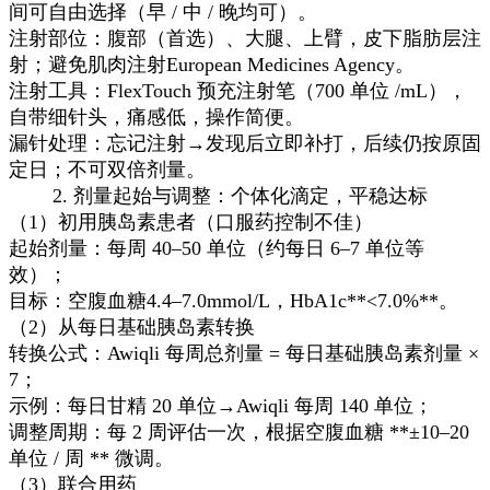
间可自由选择（早 / 中 / 晚均可）。
注射部位：腹部（首选）、大腿、上臂，皮下脂肪层注
射；避免肌肉注射European Medicines Agency。
注射工具：FlexTouch 预充注射笔（700 单位 /mL），
自带细针头，痛感低，操作简便。
漏针处理：忘记注射→发现后立即补打，后续仍按原固
定日；不可双倍剂量。
2. 剂量起始与调整：个体化滴定，平稳达标
（1）初用胰岛素患者（口服药控制不佳）
起始剂量：每周 40–50 单位（约每日 6–7 单位等
效）；
目标：空腹血糖4.4–7.0mmol/L，HbA1c**<7.0%**。
（2）从每日基础胰岛素转换
转换公式：Awiqli 每周总剂量 = 每日基础胰岛素剂量 ×
7；
示例：每日甘精 20 单位→Awiqli 每周 140 单位；
调整周期：每 2 周评估一次，根据空腹血糖 **±10–20
单位 / 周 ** 微调。
（3）联合用药