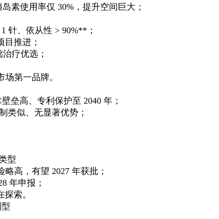
础胰岛素使用率仅 30%，提升空间巨大；
1 针、依从性 > 90%**；
项目推进；
础治疗优选；
素市场第一品牌。
壁垒高、专利保护至 2040 年；
获批，机制类似、无显著优势；
类型
略高，有望 2027 年获批；
8 年申报；
在探索。
剂型