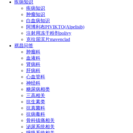
疾病知识
疾病知识
肿瘤知识
白血病知识
阿博利布PIVIKTO(Alpelisib)
注射用冻干粉剂polivy
克拉屈滨片mavenclad
祺昌问答
肿瘤科
血液科
肾病科
肝病科
心血管科
神经科
糖尿病相类
三高相关
抗生素类
抗真菌科
抗病毒科
骨科镇痛相关
泌尿系统相关
呼吸系统相关