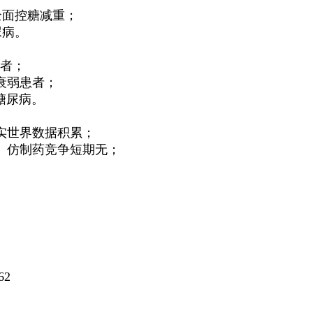
针、全面控糖减重；
尿病。
患者；
 衰弱患者；
型糖尿病。
实世界数据积累；
、仿制药竞争短期无；
62