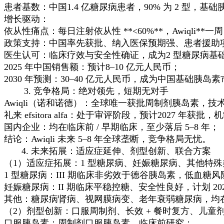
患者基数：中国1.4 亿糖尿病患者，90% 为 2 型，基
增长驱动：
依从性痛点：每日注射依从性 **<60%**，Awiqli**一周 
政策支持：中国率先获批、纳入医保预期强、患者援助
医生认可：临床疗效与安全性确证，成为2 型糖尿病基
2025 年中国销售额：预计8–10 亿元人民币；
2030 年预测：30–40 亿元人民币，成为中国基础胰岛
3. 竞争格局：绝对领先，短期无对手
Awiqli（诺和诺德）：全球唯一获批周制剂胰岛素，技术
礼来 efsitora alfa：处于审评阶段，预计2027 年
国内企业：均在临床前 / 早期临床，至少落后 5–8 年；
结论：Awiqli 未来 5–8 年全球垄断，竞争格局无忧。
4. 未来拓展：适应症延伸、剂型创新、联合方案
（1）适应症拓展：1 型糖尿病、妊娠糖尿病、其他特殊
1 型糖尿病：III 期临床非劣效于德谷胰岛素，低血糖风险
妊娠糖尿病：II 期临床平稳控糖、安全性良好，计划 202
其他：糖尿病肾病、视网膜病变、老年衰弱糖尿病，均
（2）剂型创新：口服周制剂、长效 + 餐时复方、儿童
口服胰岛素：周制剂口服胰岛素，临床前研究；