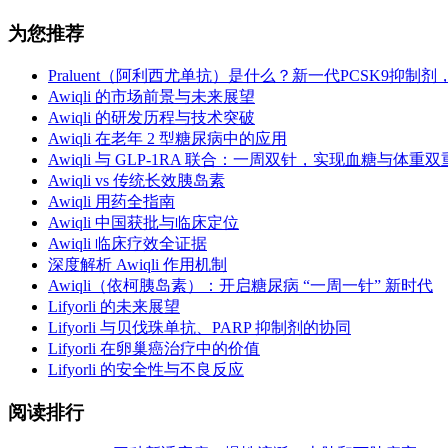
为您推荐
Praluent（阿利西尤单抗）是什么？新一代PCSK9抑制
Awiqli 的市场前景与未来展望
Awiqli 的研发历程与技术突破
Awiqli 在老年 2 型糖尿病中的应用
Awiqli 与 GLP-1RA 联合：一周双针，实现血糖与体重
Awiqli vs 传统长效胰岛素
Awiqli 用药全指南
Awiqli 中国获批与临床定位
Awiqli 临床疗效全证据
深度解析 Awiqli 作用机制
Awiqli（依柯胰岛素）：开启糖尿病 “一周一针” 新时代
Lifyorli 的未来展望
Lifyorli 与贝伐珠单抗、PARP 抑制剂的协同
Lifyorli 在卵巢癌治疗中的价值
Lifyorli 的安全性与不良反应
阅读排行