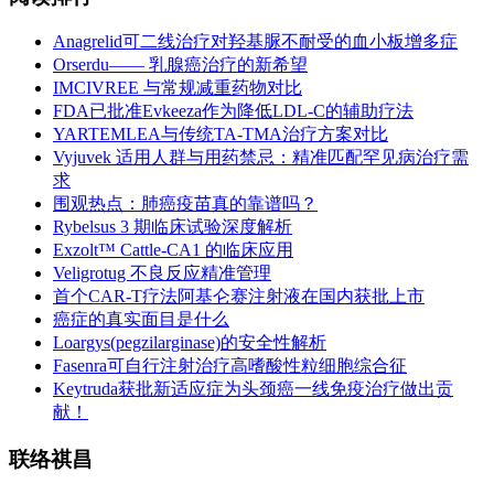
Anagrelid可二线治疗对羟基脲不耐受的血小板增多症
Orserdu—— 乳腺癌治疗的新希望
IMCIVREE 与常规减重药物对比
FDA已批准Evkeeza作为降低LDL-C的辅助疗法
YARTEMLEA与传统TA-TMA治疗方案对比
Vyjuvek 适用人群与用药禁忌：精准匹配罕见病治疗需
求
围观热点：肺癌疫苗真的靠谱吗？
Rybelsus 3 期临床试验深度解析
Exzolt™ Cattle-CA1 的临床应用
Veligrotug 不良反应精准管理
首个CAR-T疗法阿基仑赛注射液在国内获批上市
癌症的真实面目是什么
Loargys(pegzilarginase)的安全性解析
Fasenra可自行注射治疗高嗜酸性粒细胞综合征
Keytruda获批新适应症为头颈癌一线免疫治疗做出贡
献！
联络祺昌