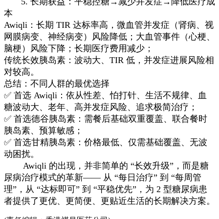
5. 长期获益：平稳控糖→减少并发症→降低医疗成
本
Awiqli：长期 TIR 达标率高，微血管并发症（肾病、视
网膜病变、神经病变）风险降低；大血管事件（心梗、
脑梗）风险下降；长期医疗费用减少；
传统长效胰岛素：波动大、TIR 低，并发症进展风险相
对较高。
总结：不同人群的最优选择
✅ 首选 Awiqli：依从性差、怕打针、生活不规律、血
糖波动大、老年、高并发症风险、追求极简治疗；
✅ 首选德谷胰岛素：需餐后基础双重覆盖、联合餐时
胰岛素、预算敏感；
✅ 首选甘精胰岛素：价格最低、仅需基础覆盖、无波
动困扰。
Awiqli 的出现，并非简单的 “长效升级”，而是糖
尿病治疗模式的革新—— 从 “每日治疗” 到 “每周管
理”，从 “达标即可” 到 “平稳优先”，为 2 型糖尿病患
者提供了更优、更简便、更贴近生活的长期解决方案。