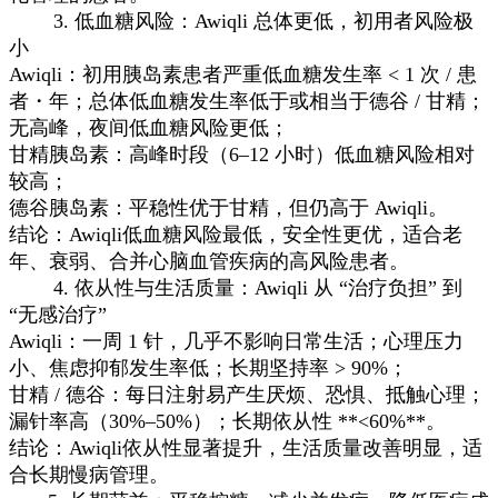
3. 低血糖风险：Awiqli 总体更低，初用者风险极
小
Awiqli：初用胰岛素患者严重低血糖发生率 < 1 次 / 患
者・年；总体低血糖发生率低于或相当于德谷 / 甘精；
无高峰，夜间低血糖风险更低；
甘精胰岛素：高峰时段（6–12 小时）低血糖风险相对
较高；
德谷胰岛素：平稳性优于甘精，但仍高于 Awiqli。
结论：Awiqli低血糖风险最低，安全性更优，适合老
年、衰弱、合并心脑血管疾病的高风险患者。
4. 依从性与生活质量：Awiqli 从 “治疗负担” 到
“无感治疗”
Awiqli：一周 1 针，几乎不影响日常生活；心理压力
小、焦虑抑郁发生率低；长期坚持率 > 90%；
甘精 / 德谷：每日注射易产生厌烦、恐惧、抵触心理；
漏针率高（30%–50%）；长期依从性 **<60%**。
结论：Awiqli依从性显著提升，生活质量改善明显，适
合长期慢病管理。