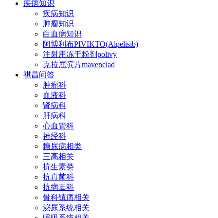
疾病知识
疾病知识
肿瘤知识
白血病知识
阿博利布PIVIKTO(Alpelisib)
注射用冻干粉剂polivy
克拉屈滨片mavenclad
祺昌问答
肿瘤科
血液科
肾病科
肝病科
心血管科
神经科
糖尿病相类
三高相关
抗生素类
抗真菌科
抗病毒科
骨科镇痛相关
泌尿系统相关
呼吸系统相关