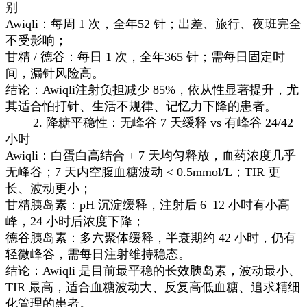
别
Awiqli：每周 1 次，全年52 针；出差、旅行、夜班完全
不受影响；
甘精 / 德谷：每日 1 次，全年365 针；需每日固定时
间，漏针风险高。
结论：Awiqli注射负担减少 85%，依从性显著提升，尤
其适合怕打针、生活不规律、记忆力下降的患者。
2. 降糖平稳性：无峰谷 7 天缓释 vs 有峰谷 24/42
小时
Awiqli：白蛋白高结合 + 7 天均匀释放，血药浓度几乎
无峰谷；7 天内空腹血糖波动 < 0.5mmol/L；TIR 更
长、波动更小；
甘精胰岛素：pH 沉淀缓释，注射后 6–12 小时有小高
峰，24 小时后浓度下降；
德谷胰岛素：多六聚体缓释，半衰期约 42 小时，仍有
轻微峰谷，需每日注射维持稳态。
结论：Awiqli 是目前最平稳的长效胰岛素，波动最小、
TIR 最高，适合血糖波动大、反复高低血糖、追求精细
化管理的患者。