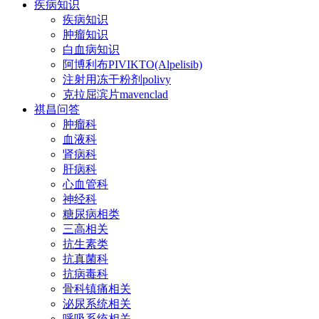
疾病知识
疾病知识
肿瘤知识
白血病知识
阿博利布PIVIKTO(Alpelisib)
注射用冻干粉剂polivy
克拉屈滨片mavenclad
祺昌问答
肿瘤科
血液科
肾病科
肝病科
心血管科
神经科
糖尿病相类
三高相关
抗生素类
抗真菌科
抗病毒科
骨科镇痛相关
泌尿系统相关
呼吸系统相关