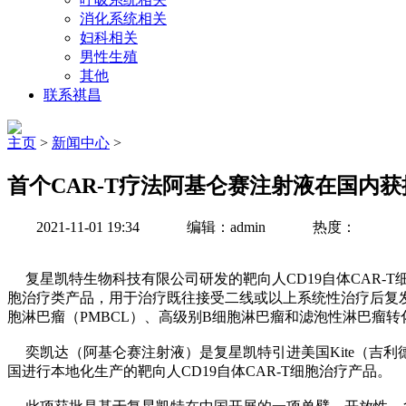
消化系统相关
妇科相关
男性生殖
其他
联系祺昌
主页
>
新闻中心
>
首个CAR-T疗法阿基仑赛注射液在国内
2021-11-01 19:34
编辑：admin
热度：
复星凯特生物科技有限公司研发的靶向人CD19自体CAR-
胞治疗类产品，用于治疗既往接受二线或以上系统性治疗后复发或难
胞淋巴瘤（PMBCL）、高级别B细胞淋巴瘤和滤泡性淋巴瘤转化
奕凯达（阿基仑赛注射液）是复星凯特引进美国Kite（吉利德科学旗
国进行本地化生产的靶向人CD19自体CAR-T细胞治疗产品。