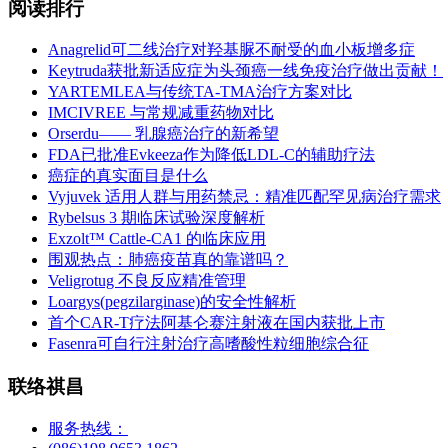
阅读排行
Anagrelid可二线治疗对羟基脲不耐受的血小板增多症
Keytruda获批新适应症为头颈癌一线免疫治疗做出贡献！
YARTEMLEA与传统TA-TMA治疗方案对比
IMCIVREE 与常规减重药物对比
Orserdu—— 乳腺癌治疗的新希望
FDA已批准Evkeeza作为降低LDL-C的辅助疗法
癌症的真实面目是什么
Vyjuvek 适用人群与用药禁忌：精准匹配罕见病治疗需求
Rybelsus 3 期临床试验深度解析
Exzolt™ Cattle-CA1 的临床应用
围观热点：肺癌疫苗真的靠谱吗？
Veligrotug 不良反应精准管理
Loargys(pegzilarginase)的安全性解析
首个CAR-T疗法阿基仑赛注射液在国内获批上市
Fasenra可自行注射治疗高嗜酸性粒细胞综合征
联络祺昌
服务热线：