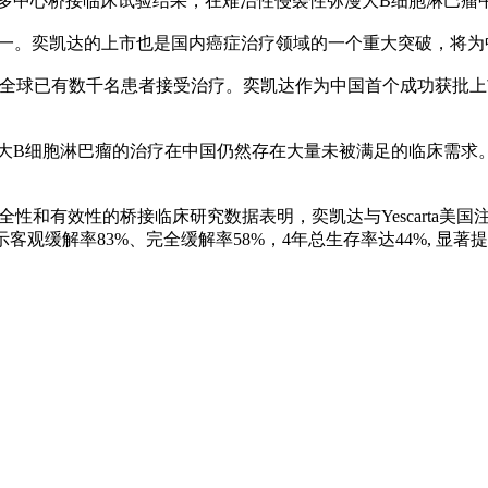
中心桥接临床试验结果，在难治性侵袭性弥漫大B细胞淋巴瘤
之一。奕凯达的上市也是国内癌症治疗领域的一个重大突破，将为
arta在全球已有数千名患者接受治疗。奕凯达作为中国首个成功获
B细胞淋巴瘤的治疗在中国仍然存在大量未被满足的临床需求
性和有效性的桥接临床研究数据表明，奕凯达与Yescarta美
据显示客观缓解率83%、完全缓解率58%，4年总生存率达44%, 