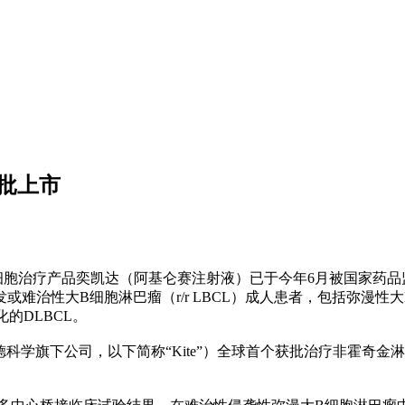
获批上市
T细胞治疗产品奕凯达（阿基仑赛注射液）已于今年6月被国家药
治性大B细胞淋巴瘤（r/r LBCL）成人患者，包括弥漫性大
的DLBCL。
下公司，以下简称“Kite”）全球首个获批治疗非霍奇金淋巴瘤的CAR