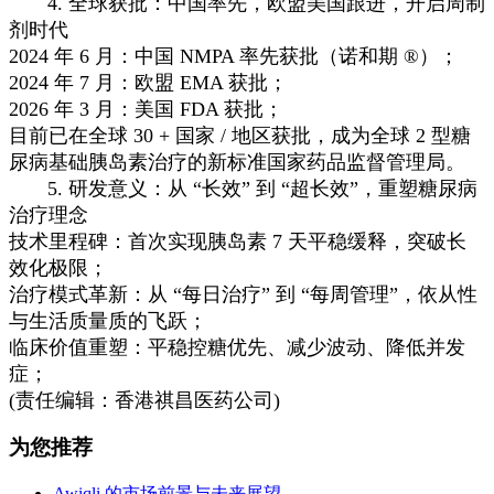
4. 全球获批：中国率先，欧盟美国跟进，开启周制
剂时代
2024 年 6 月：中国 NMPA 率先获批（诺和期 ®）；
2024 年 7 月：欧盟 EMA 获批；
2026 年 3 月：美国 FDA 获批；
目前已在全球 30 + 国家 / 地区获批，成为全球 2 型糖
尿病基础胰岛素治疗的新标准国家药品监督管理局。
5. 研发意义：从 “长效” 到 “超长效”，重塑糖尿病
治疗理念
技术里程碑：首次实现胰岛素 7 天平稳缓释，突破长
效化极限；
治疗模式革新：从 “每日治疗” 到 “每周管理”，依从性
与生活质量质的飞跃；
临床价值重塑：平稳控糖优先、减少波动、降低并发
症；
(责任编辑：香港祺昌医药公司)
为您推荐
Awiqli 的市场前景与未来展望