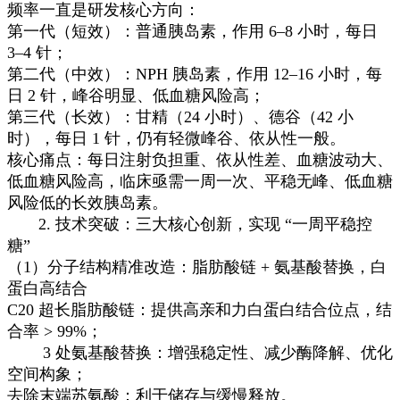
频率一直是研发核心方向：
第一代（短效）：普通胰岛素，作用 6–8 小时，每日
3–4 针；
第二代（中效）：NPH 胰岛素，作用 12–16 小时，每
日 2 针，峰谷明显、低血糖风险高；
第三代（长效）：甘精（24 小时）、德谷（42 小
时），每日 1 针，仍有轻微峰谷、依从性一般。
核心痛点：每日注射负担重、依从性差、血糖波动大、
低血糖风险高，临床亟需一周一次、平稳无峰、低血糖
风险低的长效胰岛素。
2. 技术突破：三大核心创新，实现 “一周平稳控
糖”
（1）分子结构精准改造：脂肪酸链 + 氨基酸替换，白
蛋白高结合
C20 超长脂肪酸链：提供高亲和力白蛋白结合位点，结
合率 > 99%；
3 处氨基酸替换：增强稳定性、减少酶降解、优化
空间构象；
去除末端苏氨酸：利于储存与缓慢释放。