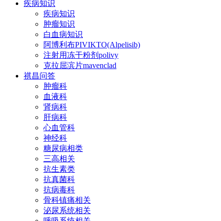
疾病知识
疾病知识
肿瘤知识
白血病知识
阿博利布PIVIKTO(Alpelisib)
注射用冻干粉剂polivy
克拉屈滨片mavenclad
祺昌问答
肿瘤科
血液科
肾病科
肝病科
心血管科
神经科
糖尿病相类
三高相关
抗生素类
抗真菌科
抗病毒科
骨科镇痛相关
泌尿系统相关
呼吸系统相关