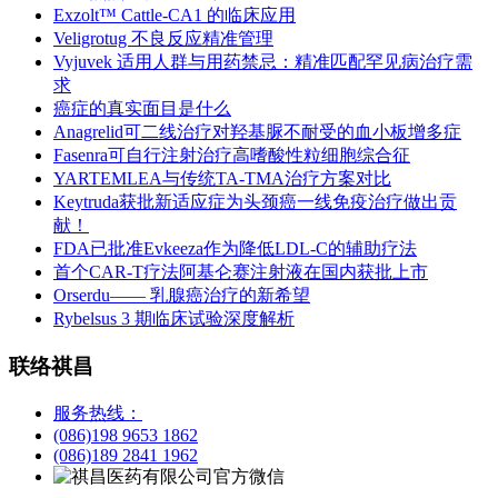
Exzolt™ Cattle-CA1 的临床应用
Veligrotug 不良反应精准管理
Vyjuvek 适用人群与用药禁忌：精准匹配罕见病治疗需
求
癌症的真实面目是什么
Anagrelid可二线治疗对羟基脲不耐受的血小板增多症
Fasenra可自行注射治疗高嗜酸性粒细胞综合征
YARTEMLEA与传统TA-TMA治疗方案对比
Keytruda获批新适应症为头颈癌一线免疫治疗做出贡
献！
FDA已批准Evkeeza作为降低LDL-C的辅助疗法
首个CAR-T疗法阿基仑赛注射液在国内获批上市
Orserdu—— 乳腺癌治疗的新希望
Rybelsus 3 期临床试验深度解析
联络祺昌
服务热线：
(086)198 9653 1862
(086)189 2841 1962