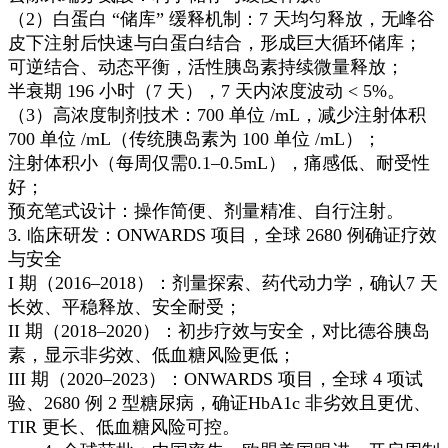
（2）白蛋白 “储库” 缓释机制：7 天均匀释放，无峰谷
皮下注射后快速与白蛋白结合，形成巨大循环储库；
可逆结合、动态平衡，活性胰岛素持续微量释放；
半衰期 196 小时（7 天），7 天内浓度波动 < 5%。
（3）高浓度制剂技术：700 单位 /mL，减少注射体积
700 单位 /mL（传统胰岛素为 100 单位 /mL）；
注射体积小（每周仅需0.1–0.5mL），痛感低、耐受性
好；
预充笔式设计：操作简便、剂量精准、自行注射。
3. 临床研发：ONWARDS 项目，全球 2680 例确证疗效
与安全
I 期（2016–2018）：剂量探索、药代动力学，确认7 天
长效、平稳释放、安全耐受；
II 期（2018–2020）：初步疗效与安全，对比德谷胰岛
素，显示非劣效、低血糖风险更低；
III 期（2020–2023）：ONWARDS 项目，全球 4 项试
验、2680 例 2 型糖尿病，确证HbA1c 非劣效且更优、
TIR 更长、低血糖风险可控。