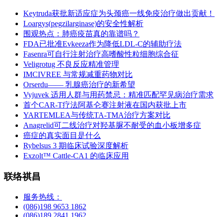
Keytruda获批新适应症为头颈癌一线免疫治疗做出贡献！
Loargys(pegzilarginase)的安全性解析
围观热点：肺癌疫苗真的靠谱吗？
FDA已批准Evkeeza作为降低LDL-C的辅助疗法
Fasenra可自行注射治疗高嗜酸性粒细胞综合征
Veligrotug 不良反应精准管理
IMCIVREE 与常规减重药物对比
Orserdu—— 乳腺癌治疗的新希望
Vyjuvek 适用人群与用药禁忌：精准匹配罕见病治疗需求
首个CAR-T疗法阿基仑赛注射液在国内获批上市
YARTEMLEA与传统TA-TMA治疗方案对比
Anagrelid可二线治疗对羟基脲不耐受的血小板增多症
癌症的真实面目是什么
Rybelsus 3 期临床试验深度解析
Exzolt™ Cattle-CA1 的临床应用
联络祺昌
服务热线：
(086)198 9653 1862
(086)189 2841 1962