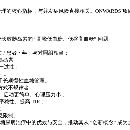
前血糖管理的核心指标，与并发症风险直接相关。ONWARDS 
传统长效胰岛素的 “高峰低血糖、低谷高血糖” 问题。
 次 / 患者・年，与对照组相当；
胰岛素；
为一过性；
g）。
于长期慢性血糖管理。
方式不规律者
针，启动更简单、心理压力小；
平稳性、提高 TIR；
；
息限制。
 2 型糖尿病治疗中的优效与安全，推动其从 “创新概念” 