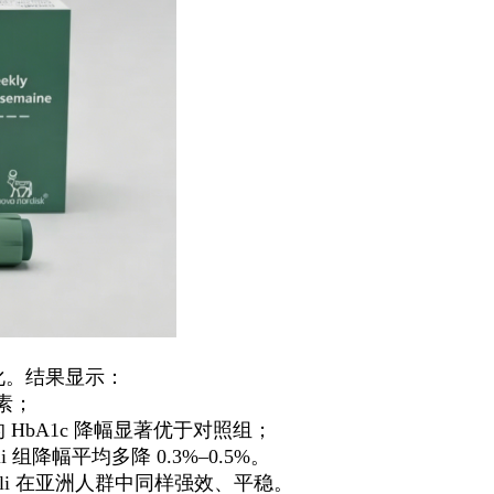
变化。结果显示：
岛素；
 的 HbA1c 降幅显著优于对照组；
 组降幅平均多降 0.3%–0.5%。
li 在亚洲人群中同样强效、平稳。