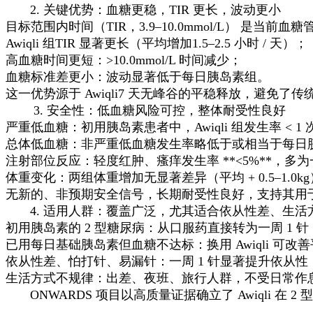
2. 关键优势：血糖更稳，TIR 更长，波动更小
目标范围内时间（TIR，3.9–10.0mmol/L） 是当
Awiqli 组TIR 显著更长（平均增加1.5–2.5 小时 / 天）；
高血糖时间更短：>10.0mmol/L 时间减少；
血糖标准差更小：波动显著低于每日胰岛素组。
这一优势源于 Awiqli7 天无峰谷的平稳释放，避免了
3. 安全性：低血糖风险可控，整体耐受性良好
严重低血糖：初用胰岛素患者中，Awiqli 组发生率 < 1
总体低血糖：非严重低血糖发生率略低于或相当于每日
注射部位反应：轻度红肿、瘙痒发生率 **<5%**，多
体重变化：两组体重增加无显著差异（平均 + 0.5–1.0k
无新的、非预期安全信号，长期耐受性良好，支持其用
4. 适用人群：覆盖广泛，尤其适合依从性差、生活
初用胰岛素的 2 型糖尿病：从口服药直接转为一周 1 
已用每日基础胰岛素但血糖不达标：换用 Awiqli 可改善
依从性差、怕打针、易漏针：一周 1 针显著提升依从性
生活方式不规律：出差、夜班、旅行人群，不受日常作
ONWARDS 项目以高质量证据确立了 Awiqli 在