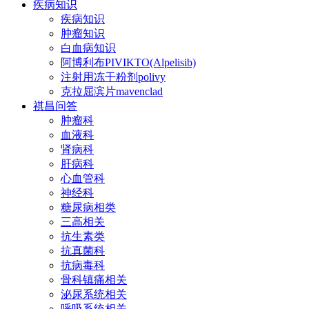
疾病知识
疾病知识
肿瘤知识
白血病知识
阿博利布PIVIKTO(Alpelisib)
注射用冻干粉剂polivy
克拉屈滨片mavenclad
祺昌问答
肿瘤科
血液科
肾病科
肝病科
心血管科
神经科
糖尿病相类
三高相关
抗生素类
抗真菌科
抗病毒科
骨科镇痛相关
泌尿系统相关
呼吸系统相关