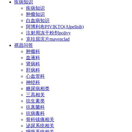
疾病知识
疾病知识
肿瘤知识
白血病知识
阿博利布PIVIKTO(Alpelisib)
注射用冻干粉剂polivy
克拉屈滨片mavenclad
祺昌问答
肿瘤科
血液科
肾病科
肝病科
心血管科
神经科
糖尿病相类
三高相关
抗生素类
抗真菌科
抗病毒科
骨科镇痛相关
泌尿系统相关
呼吸系统相关