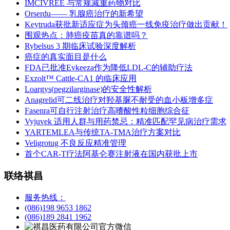
IMCIVREE 与常规减重药物对比
Orserdu—— 乳腺癌治疗的新希望
Keytruda获批新适应症为头颈癌一线免疫治疗做出贡献！
围观热点：肺癌疫苗真的靠谱吗？
Rybelsus 3 期临床试验深度解析
癌症的真实面目是什么
FDA已批准Evkeeza作为降低LDL-C的辅助疗法
Exzolt™ Cattle-CA1 的临床应用
Loargys(pegzilarginase)的安全性解析
Anagrelid可二线治疗对羟基脲不耐受的血小板增多症
Fasenra可自行注射治疗高嗜酸性粒细胞综合征
Vyjuvek 适用人群与用药禁忌：精准匹配罕见病治疗需求
YARTEMLEA与传统TA-TMA治疗方案对比
Veligrotug 不良反应精准管理
首个CAR-T疗法阿基仑赛注射液在国内获批上市
联络祺昌
服务热线：
(086)198 9653 1862
(086)189 2841 1962